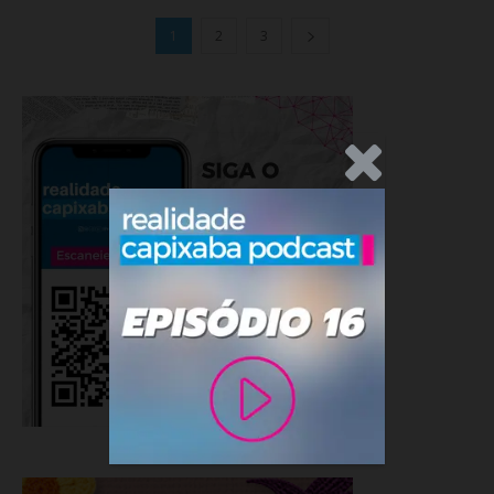
1
2
3
.Anúncio