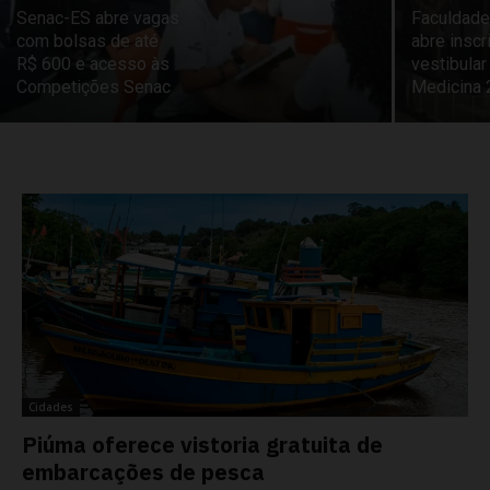
Senac-ES abre vagas
Faculdade
com bolsas de até
abre inscr
R$ 600 e acesso às
vestibular
Competições Senac
Medicina
Cidades
Piúma oferece vistoria gratuita de
embarcações de pesca