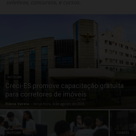
seletivos, concursos, e cursos.
NOTICIAS
Creci-ES promove capacitação gratuita
para corretores de imóveis
Flávia Varela
-
terça-feira, 4 de agosto de 2026
NOTICIAS
CIDADES