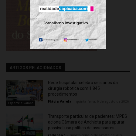
ARTIGOS RELACIONADOS
Rede hospitalar celebra seis anos da
cirurgia robótica com 1.845
procedimentos
Flávia Varela
-
quinta-feira, 6 de agosto de 2026
Esporte e Saúde
Transporte particular de pacientes: MPES
aciona Câmara de Anchieta para apurar
possível uso político de assessores
redação 1
-
quarta-feira, 5 de agosto de 2026