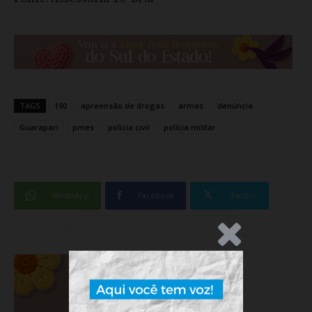
TAGS
190
apreensão de drogas
armas
denúncia
Guarapari
pmes
policia civil
polícia militar
WhatsApp
Facebook
Twitter
.Anúncio