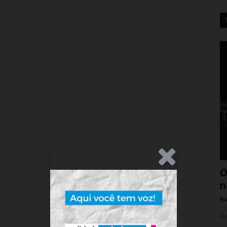
.Anúncio
O
n
Fl
A 