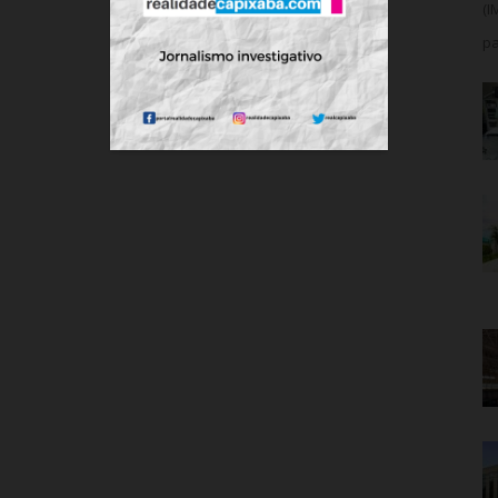
(I
pa