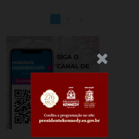
1
2
.Anúncio