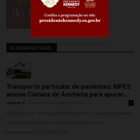
ÚLTIMAS NOTÍCIAS..
Transporte particular de pacientes: MPES
aciona Câmara de Anchieta para apurar...
redação 1
-
quarta-feira, 5 de agosto de 2026
0
Por João Simas – Jornalista O MPES acionou a Câmara de Anchieta
na Justiça para barrar o suposto uso de assessores
parlamentares no transporte de...