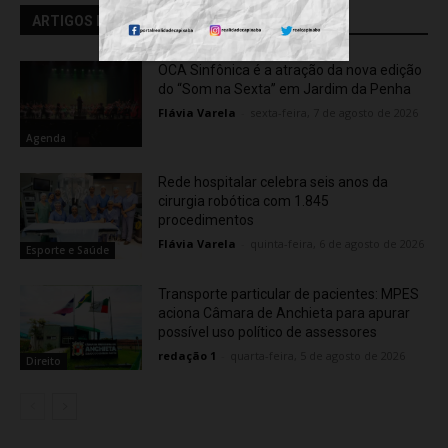
ARTIGOS RELACIONADOS
OCA Sinfônica é a atração da nova edição
do “Som na Sexta” em Jardim da Penha
Flávia Varela
-
sexta-feira, 7 de agosto de 2026
Agenda
Rede hospitalar celebra seis anos da
cirurgia robótica com 1.845
procedimentos
Flávia Varela
-
quinta-feira, 6 de agosto de 2026
Esporte e Saúde
Transporte particular de pacientes: MPES
aciona Câmara de Anchieta para apurar
possível uso político de assessores
redação 1
-
quarta-feira, 5 de agosto de 2026
Direito