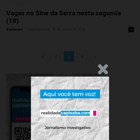
Vagas no Sine da Serra nesta segunda
(18)
Redacao
-
segunda-feira, 18 de junho de 2018
0
2
3
4
.Anúncio