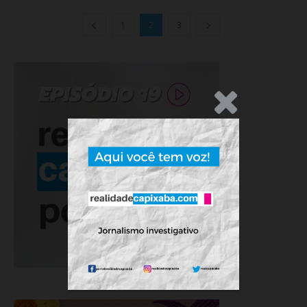
1
2
3
.Anúncio