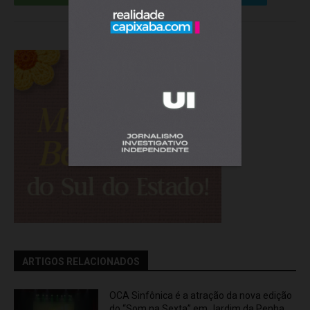
ARTIGOS RELACIONADOS
OCA Sinfônica é a atração da nova edição
do “Som na Sexta” em Jardim da Penha