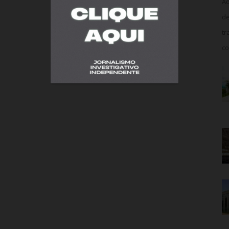
Ao
de
tr
co