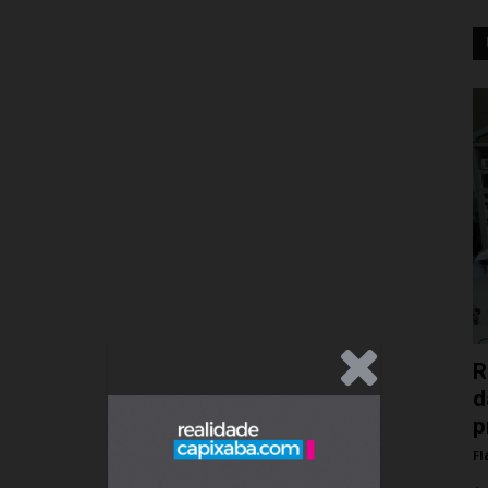
.Anúncio
R
d
p
Fl