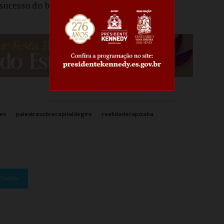
sucesso do banco.
es
palestrasobrecapitaldegiro
realidadecapixaba
Twitter