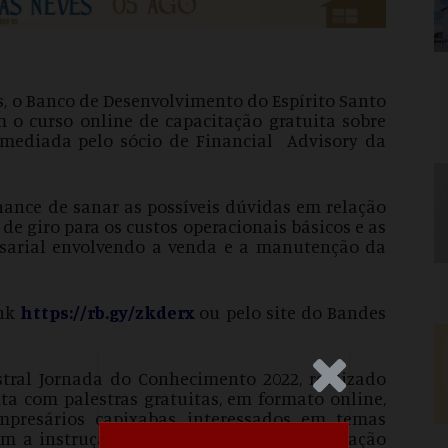
as, o Banco de Desenvolvimento do Espírito Santo
m o curso online de capacitação gratuita sobre
o mediada pelo sócio de Financial Advisory da
chance de sanar as possíveis dúvidas em relação
 de giro para os custos operacionais básicos e as
esarial envolvendo a venda e a manutenção da
ink
https://rb.gy/zkderx
ou pelo site do Bandes
.Anúncio
stral Jornada do Conhecimento 2022, realizado
nta com palestras gratuitas, em formato online,
mpresários capixabas interessados em temas
m a instrução de especialistas e apresentação