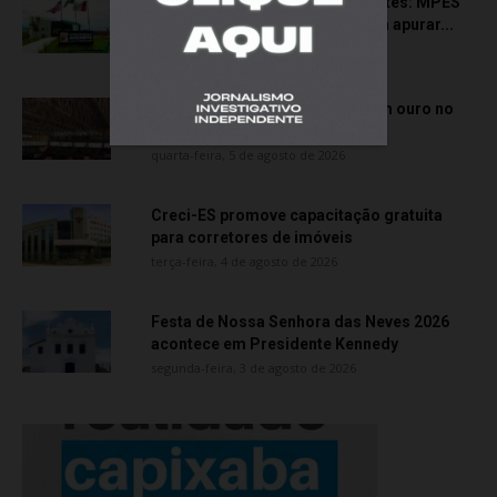
Transporte particular de pacientes: MPES
aciona Câmara de Anchieta para apurar...
quarta-feira, 5 de agosto de 2026
Atletas de Vila Velha conquistam ouro no
Vitória Internacional Open de...
quarta-feira, 5 de agosto de 2026
Creci-ES promove capacitação gratuita
para corretores de imóveis
terça-feira, 4 de agosto de 2026
Festa de Nossa Senhora das Neves 2026
acontece em Presidente Kennedy
segunda-feira, 3 de agosto de 2026