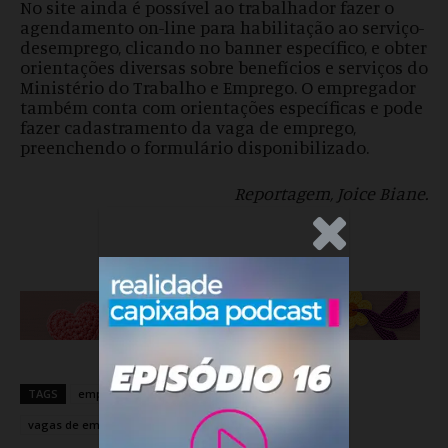
No site ainda é possível ao trabalhador fazer o
agendamento on-line para habilitação ao serviço-
desemprego, clicando no banner específico, e obter
orientações diversas sobre benefícios e serviços do
Ministério do Trabalho e Emprego. O empregador
também conta com orientações específicas e pode
fazer cadastramento da vaga de emprego,
preenchendo o formulário disponibilizado.
Reportagem, Joice Biane.
.Anúncio
TAGS
emprego
realidade capixaba
vagas
vagas de emprego
vagas.com
Vitória