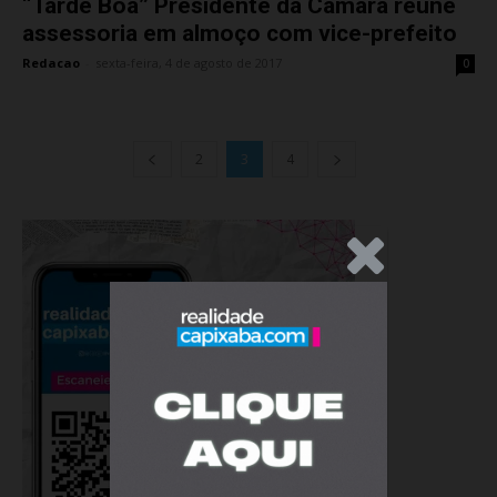
“Tarde Boa” Presidente da Câmara reúne
assessoria em almoço com vice-prefeito
Redacao
-
sexta-feira, 4 de agosto de 2017
0
2
3
4
.Anúncio