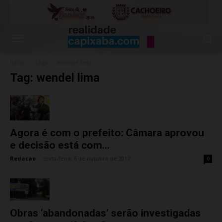
Início
Tags
Wendel lima
Tag: wendel lima
Agora é com o prefeito: Câmara aprovou
e decisão está com...
Redacao
-
sexta-feira, 6 de outubro de 2017
0
Obras ‘abandonadas’ serão investigadas