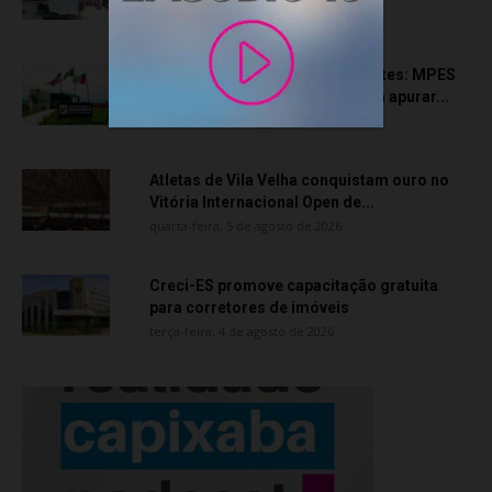
quinta-feira, 6 de agosto de 2026
Transporte particular de pacientes: MPES
aciona Câmara de Anchieta para apurar...
quarta-feira, 5 de agosto de 2026
Atletas de Vila Velha conquistam ouro no
Vitória Internacional Open de...
quarta-feira, 5 de agosto de 2026
Creci-ES promove capacitação gratuita
para corretores de imóveis
terça-feira, 4 de agosto de 2026