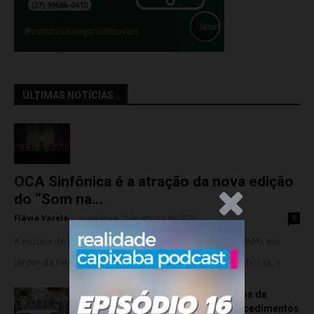
ÚLTIMAS NOTÍCIAS..
OCA Sinfônica é a atração da nova edição
do “Som na...
.Anúncio
Flávia Varela
-
sexta-feira, 7 de agosto de 2026
0
A música de câmara vai ocupar o Instituto Marlin Azul (IMA), em
Jardim da Penha, nesta sexta-feira (07). A partir das 18 horas, o...
Rede hospitalar celebra seis anos da
cirurgia robótica com 1.845 procedimentos