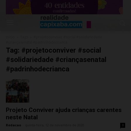
Início
Tags
#projetoconviver #social #solidariedade
#criançasenatal #padrinhodecrianca
Tag: #projetoconviver #social
#solidariedade #criançasenatal
#padrinhodecrianca
Projeto Conviver ajuda crianças carentes
neste Natal
Redacao
-
quinta-feira, 12 de novembro de 2020
0