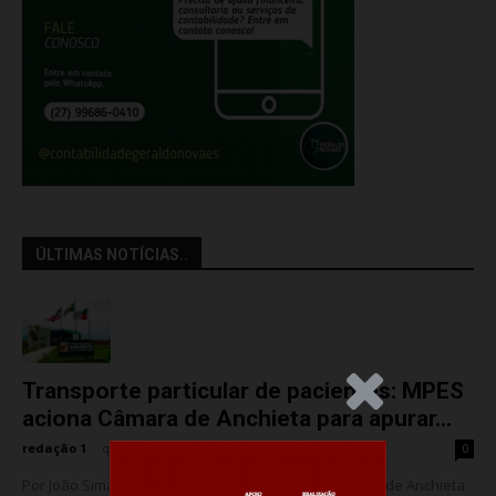
ÚLTIMAS NOTÍCIAS..
.Anúncio
Transporte particular de pacientes: MPES
aciona Câmara de Anchieta para apurar...
redação 1
-
quarta-feira, 5 de agosto de 2026
0
Por João Simas – Jornalista O MPES acionou a Câmara de Anchieta