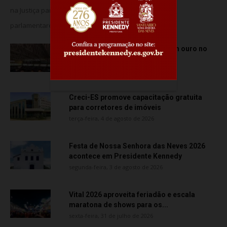
na Justiça para barrar o suposto uso de assessores
parlamentares no transporte de...
Atletas de Vila Velha conquistam ouro no
Vitória Internacional Open de...
quarta-feira, 5 de agosto de 2026
Creci-ES promove capacitação gratuita
para corretores de imóveis
terça-feira, 4 de agosto de 2026
Festa de Nossa Senhora das Neves 2026
acontece em Presidente Kennedy
segunda-feira, 3 de agosto de 2026
Vital 2026 aproveita feriadão e escala
maratona de shows para os...
sexta-feira, 31 de julho de 2026