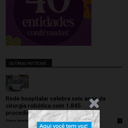
ÚLTIMAS NOTÍCIAS..
Rede hospitalar celebra seis anos da
.Anúncio
cirurgia robótica com 1.845
procedimentos
Flávia Varela
-
quinta-feira, 6 de agosto de 2026
0