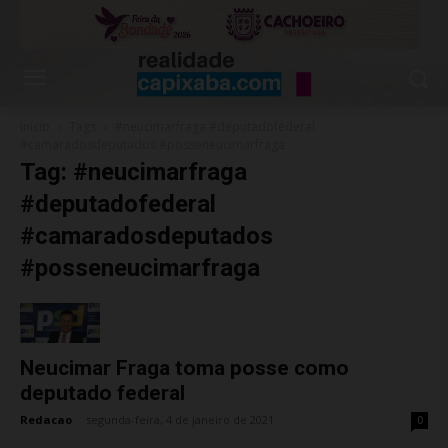
Início
Tags
#neucimarfraga #deputadofederal
#camaradosdeputados #posseneucimarfraga
Tag: #neucimarfraga
#deputadofederal
#camaradosdeputados
#posseneucimarfraga
Neucimar Fraga toma posse como
deputado federal
Redacao
-
segunda-feira, 4 de janeiro de 2021
0