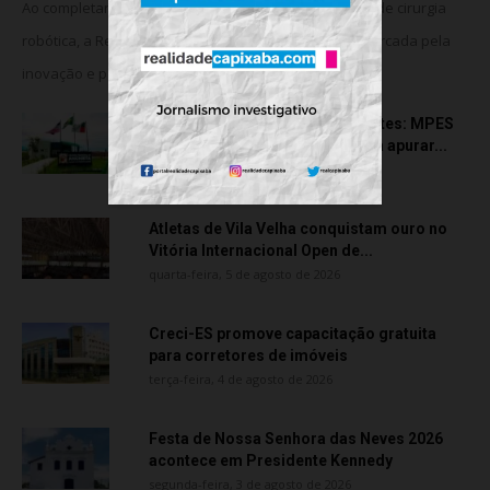
Ao completar seis anos da implantação do programa de cirurgia
robótica, a Rede Meridional celebra uma trajetória marcada pela
inovação e pela consolidação da...
Transporte particular de pacientes: MPES
aciona Câmara de Anchieta para apurar...
quarta-feira, 5 de agosto de 2026
Atletas de Vila Velha conquistam ouro no
Vitória Internacional Open de...
quarta-feira, 5 de agosto de 2026
Creci-ES promove capacitação gratuita
para corretores de imóveis
terça-feira, 4 de agosto de 2026
Festa de Nossa Senhora das Neves 2026
acontece em Presidente Kennedy
segunda-feira, 3 de agosto de 2026