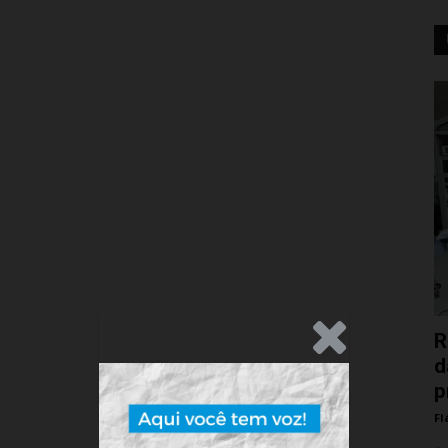
.Anúncio
R
d
p
Fl