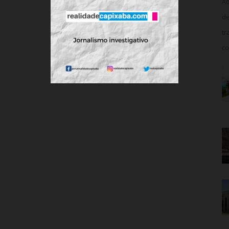
Ao
de
tr
co