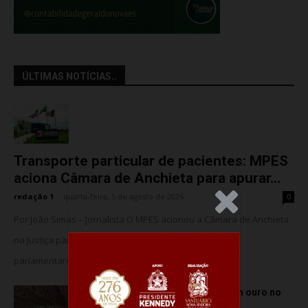
ÚLTIMAS NOTÍCIAS..
Transporte particular de pacientes: MPES
aciona Câmara de Anchieta para apurar...
redação 1
-
quarta-feira, 5 de agosto de 2026
0
.Anúncio
Por João Simas – Jornalista O MPES acionou a Câmara de Anchieta
na Justiça para barrar o suposto uso de assessores
parlamentares no transporte de...
Atletas de Vila Velha conquistam ouro no
Vitória Internacional Open de...