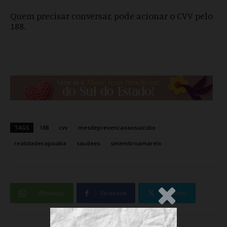
Quem precisar conversar, pode acionar o CVV pelo
188.
TAGS
188
cvv
mesdeprevencaoaosuicidio
realidadecapixaba
saudees
setembroamarelo
WhatsApp
Facebook
Twitter
.Anúncio