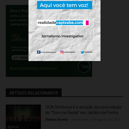
ARTIGOS RELACIONADOS
OCA Sinfônica é a atração da nova edição
do “Som na Sexta” em Jardim da Penha
Flávia Varela
-
sexta-feira, 7 de agosto de 2026
Agenda