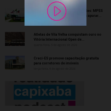
Transporte particular de pacientes: MPES
aciona Câmara de Anchieta para apurar...
quarta-feira, 5 de agosto de 2026
Atletas de Vila Velha conquistam ouro no
Vitória Internacional Open de...
quarta-feira, 5 de agosto de 2026
Creci-ES promove capacitação gratuita
para corretores de imóveis
terça-feira, 4 de agosto de 2026