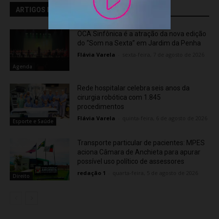
ARTIGOS RELACIONADOS
OCA Sinfônica é a atração da nova edição
do “Som na Sexta” em Jardim da Penha
Flávia Varela
-
sexta-feira, 7 de agosto de 2026
Agenda
Rede hospitalar celebra seis anos da
cirurgia robótica com 1.845
procedimentos
Flávia Varela
-
quinta-feira, 6 de agosto de 2026
Esporte e Saúde
Transporte particular de pacientes: MPES
aciona Câmara de Anchieta para apurar
possível uso político de assessores
redação 1
-
quarta-feira, 5 de agosto de 2026
Direito