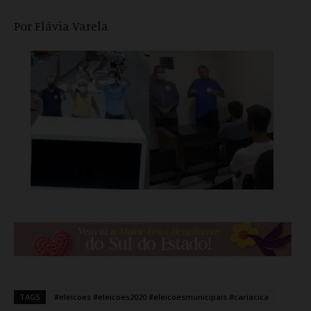
Por Flávia Varela
TAGS
#eleicoes #eleicoes2020 #eleicoesmunicipais #cariacica