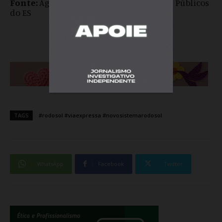
Fonte:
Agência de Regulação de Serviços Públicos
do ES
TAGS
#rodosol #viaexpressa #novosistemarodosol
WhatsApp
Facebook
Twitter