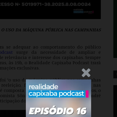
– O USO DA MÁQUINA PÚBLICA NAS CAMPANHAS
para se adequar ao comportamento do público
odcast
surge da necessidade de ampliar e
e relevância e interesse dos capixabas. Sempre
ras, às 19h, o Realidade Capixaba Podcast trará
mações exclusivas.
.Anúncio
l foi “o uso da máquina pública nas campanhas
 reeleição, fundo partidário, polarização nas
 é composta pelo jornalista Marcelo Paranhos, o
nomista Sônia Dalcomuni e o professor André
rticipação do economista Tyago Hoffmann.