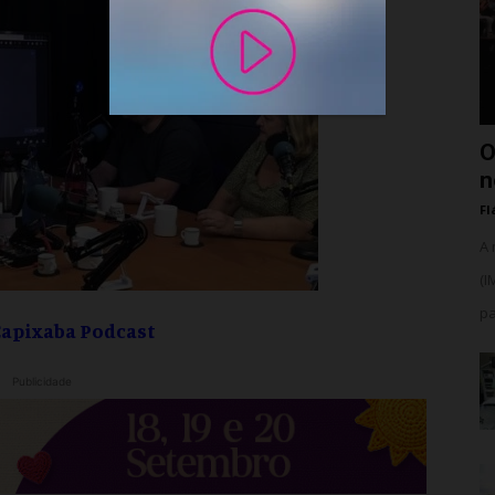
O
n
Fl
A 
(I
pa
Capixaba Podcast
Publicidade