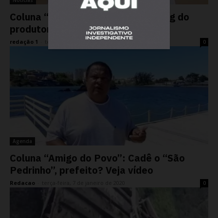
Noticias
Coluna “Amigo do Povo” – Shopping do
produtor rural. Veja vídeo
redação 1
-
terça-feira, 11 de fevereiro de 2020
0
Agenda
Coluna “Amigo do Povo”: Cadê o “São
Pedrinho”, prefeito? Veja vídeo
Redacao
-
terça-feira, 7 de janeiro de 2020
0