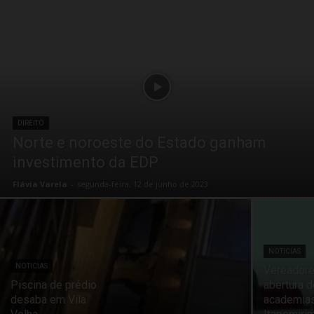
DIREITO
Norte e noroeste do Estado ganham
investimento da EDP
Flávia Varela
-
segunda-feira, 12 de junho de 2023
NOTICIAS
NOTICIAS
Vereador
Piscina de prédio
abertura 
desaba em Vila
academia