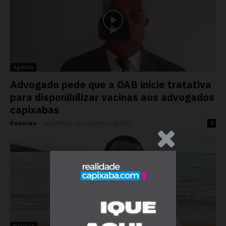
Agenda
Advogado pede que a OAB inicie tratativa
para disponibilizar vacinas aos advogados
capixabas
Redacao
-
sexta-feira, 29 de janeiro de 2021
0
.Anúncio