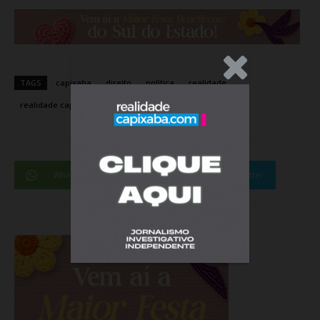
.Anúncio
TAGS
capixaba
direito
política
realidade
realidade capixaba
realidadecapixaba
viana
WhatsApp
Facebook
Twitter