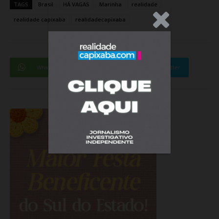
TAGS
Brasil
HÁ VAGAS
Marinha
realidade
.Anúncio
realidade capixaba
realidadecapixaba
WhatsApp
Facebook
Twitter