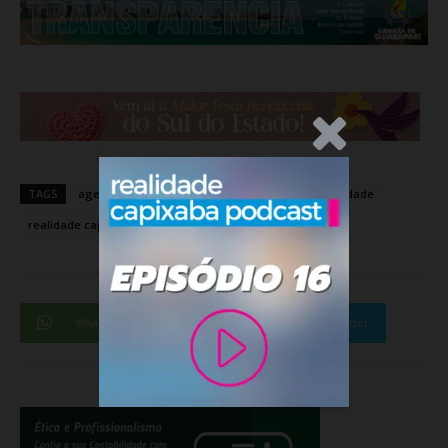
.Anúncio
TAGS
agenda
bruno havengar
capixaba
realidade
realidade capixaba
realidadecapixaba
viana
WhatsApp
Facebook
Twitter