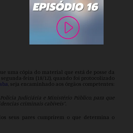
 que uma cópia do material que está de posse da
segunda-feira (18/12), quando foi protocolizado
xaba
, seja encaminhado aos órgãos competentes:
lícia Judiciária e Ministério Público, para que
encias criminais cabíveis”.
 dos seus pares cumprirem o que determina o