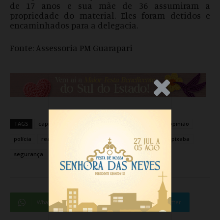
de 17 anos e sua mãe de 36 assumiram a
propriedade do material. Eles foram detidos e
encaminhados para a delegacia.
Fonte: Assessoria PM Guarapari
.Anúncio
TAGS
capixaba
cidades
Guarapari
noticia
opinião
polícia
realidade
realidade capixaba
realidadecapixaba
segurança
segurança publica
WhatsApp
Facebook
Twitter