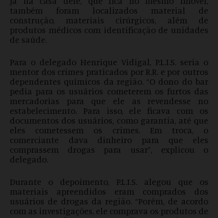
Já na casa dele, que fica no mesmo imóvel,
também foram localizados material de
construção, materiais cirúrgicos, além de
produtos médicos com identificação de unidades
de saúde.
Para o delegado Henrique Vidigal, P.L.I.S. seria o
mentor dos crimes praticados por R.R. e por outros
dependentes químicos da região. “O dono do bar
pedia para os usuários cometerem os furtos das
mercadorias para que ele as revendesse no
estabelecimento. Para isso, ele ficava com os
documentos dos usuários, como garantia, até que
eles cometessem os crimes. Em troca, o
comerciante dava dinheiro para que eles
comprassem drogas para usar”, explicou o
delegado.
Durante o depoimento, P.L.I.S. alegou que os
materiais apreendidos eram comprados dos
usuários de drogas da região. “Porém, de acordo
com as investigações, ele comprava os produtos de