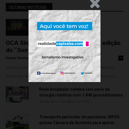
.Anúncio
ÚLTIMAS NOTÍCIAS..
OCA Sinfônica é a atração da nova edição
do “Som na...
Flávia Varela
-
sexta-feira, 7 de agosto de 2026
0
A música de câmara vai ocupar o Instituto Marlin Azul (IMA), em
Jardim da Penha, nesta sexta-feira (07). A partir das 18 horas, o...
Rede hospitalar celebra seis anos da
cirurgia robótica com 1.845 procedimentos
quinta-feira, 6 de agosto de 2026
Transporte particular de pacientes: MPES
aciona Câmara de Anchieta para apurar...
quarta-feira, 5 de agosto de 2026