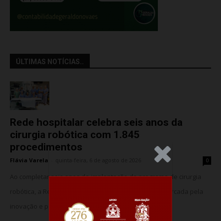
ÚLTIMAS NOTÍCIAS..
Rede hospitalar celebra seis anos da
cirurgia robótica com 1.845
procedimentos
.Anúncio
Flávia Varela
-
quinta-feira, 6 de agosto de 2026
0
Ao completar seis anos da implantação do programa de cirurgia
robótica, a Rede Meridional celebra uma trajetória marcada pela
inovação e pela consolidação da...