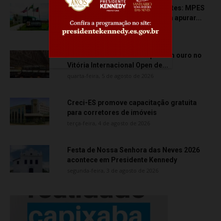
Transporte particular de pacientes: MPES
aciona Câmara de Anchieta para apurar...
quarta-feira, 5 de agosto de 2026
Atletas de Vila Velha conquistam ouro no
Vitória Internacional Open de...
quarta-feira, 5 de agosto de 2026
Creci-ES promove capacitação gratuita
para corretores de imóveis
terça-feira, 4 de agosto de 2026
Festa de Nossa Senhora das Neves 2026
acontece em Presidente Kennedy
segunda-feira, 3 de agosto de 2026