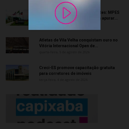
Transporte particular de pacientes: MPES
aciona Câmara de Anchieta para apurar...
quarta-feira, 5 de agosto de 2026
Atletas de Vila Velha conquistam ouro no
Vitória Internacional Open de...
quarta-feira, 5 de agosto de 2026
Creci-ES promove capacitação gratuita
para corretores de imóveis
terça-feira, 4 de agosto de 2026