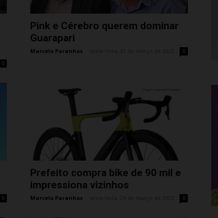
Pink e Cérebro querem dominar
Guarapari
Marcelo Paranhos
-
sexta-feira, 31 de março de 2023
0
0
Prefeito compra bike de 90 mil e
impressiona vizinhos
Marcelo Paranhos
-
sexta-feira, 24 de março de 2023
0
0