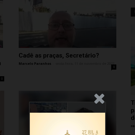
Cadê as praças, Secretário?
a
Marcelo Paranhos
-
sexta-feira, 11 de novembro de 2022
0
0
.Anúncio
T
p
d
re