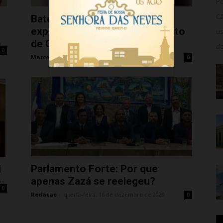
Po
Câ
Bate-boca entre vereadores
expõe racha na base do prefeito
us
de Guarapari....
2
de
0
Marcelo Paranhos
-
quarta-feira, 7 de abril de 2021
0
Parlamento Forte: Por que
i
apenas Zazá se reelegeu?
21
0
Redacao
-
quarta-feira, 16 de dezembro de 2020
0