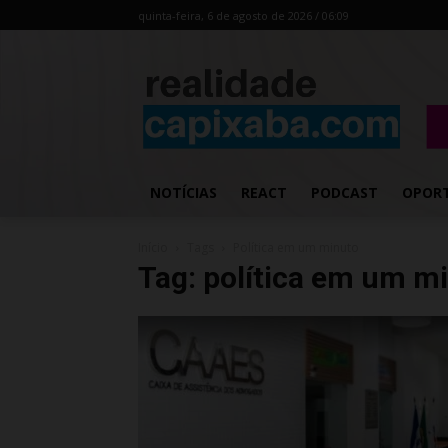
quinta-feira, 6 de agosto de 2026 / 06:09
NOTÍCIAS
REACT
PODCAST
OPOR
Início
Tags
Política em um minuto
Tag: política em um m