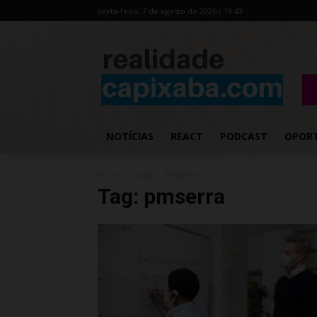
sexta-feira, 7 de agosto de 2026 / 19:43
NOTÍCIAS
REACT
PODCAST
OPOR
Início
Tags
Pmserra
Tag: pmserra