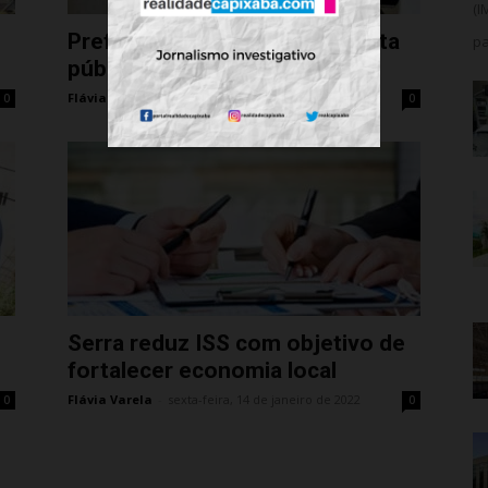
(I
Prefeitura da Serra faz consulta
pa
pública com a população
Flávia Varela
-
sexta-feira, 28 de janeiro de 2022
0
0
Serra reduz ISS com objetivo de
fortalecer economia local
Flávia Varela
-
sexta-feira, 14 de janeiro de 2022
0
0