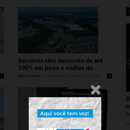
Serranos têm desconto de até
100% em juros e multas de...
Flávia Varela
-
quinta-feira, 3 de fevereiro de 2022
0
0
.Anúncio
O
n
Fl
A 