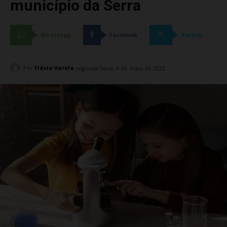
município da Serra
WhatsApp
Facebook
Twitter
Por
Flávia Varela
segunda-feira, 9 de maio de 2022