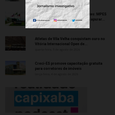
quinta-feira, 6 de agosto de 2026
Transporte particular de pacientes: MPES
aciona Câmara de Anchieta para apurar...
quarta-feira, 5 de agosto de 2026
Atletas de Vila Velha conquistam ouro no
Vitória Internacional Open de...
quarta-feira, 5 de agosto de 2026
Creci-ES promove capacitação gratuita
para corretores de imóveis
terça-feira, 4 de agosto de 2026