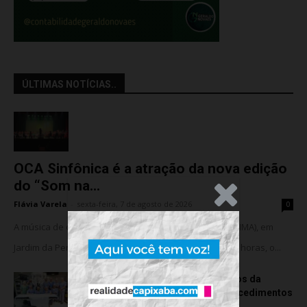
ÚLTIMAS NOTÍCIAS..
OCA Sinfônica é a atração da nova edição
do “Som na...
.Anúncio
Flávia Varela
-
sexta-feira, 7 de agosto de 2026
0
A música de câmara vai ocupar o Instituto Marlin Azul (IMA), em
Jardim da Penha, nesta sexta-feira (07). A partir das 18 horas, o...
Rede hospitalar celebra seis anos da
cirurgia robótica com 1.845 procedimentos