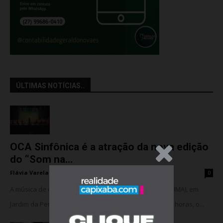
ÚLTIMAS NOTÍCIAS..
OCA Sinfônica é a atração da nova edição
.Anúncio
do “Som na...
Flávia Varela
-
sexta-feira, 7 de agosto de 2026
0
A música de câmara vai ocupar o Instituto Marlin Azul (IMA), em
Jardim da Penha, nesta sexta-feira (07). A partir das 18 horas, o...