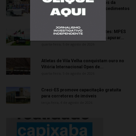
Rede hospitalar celebra seis anos da
cirurgia robótica com 1.845 procedimentos
quinta-feira, 6 de agosto de 2026
Transporte particular de pacientes: MPES
aciona Câmara de Anchieta para apurar...
quarta-feira, 5 de agosto de 2026
Atletas de Vila Velha conquistam ouro no
Vitória Internacional Open de...
quarta-feira, 5 de agosto de 2026
Creci-ES promove capacitação gratuita
para corretores de imóveis
terça-feira, 4 de agosto de 2026