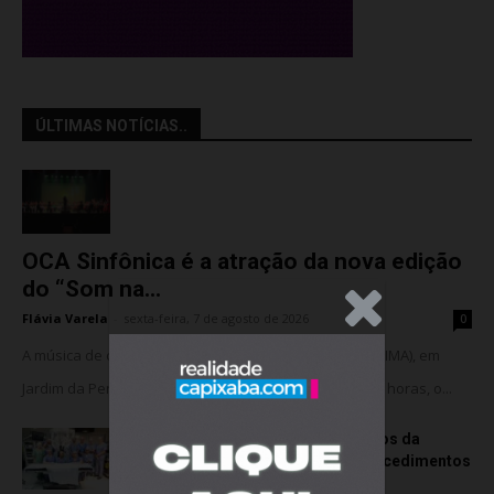
ÚLTIMAS NOTÍCIAS..
OCA Sinfônica é a atração da nova edição
do “Som na...
.Anúncio
Flávia Varela
-
sexta-feira, 7 de agosto de 2026
0
A música de câmara vai ocupar o Instituto Marlin Azul (IMA), em
Jardim da Penha, nesta sexta-feira (07). A partir das 18 horas, o...
Rede hospitalar celebra seis anos da
cirurgia robótica com 1.845 procedimentos
quinta-feira, 6 de agosto de 2026