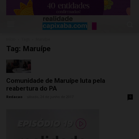
Início
Tags
Maruípe
Tag: Maruípe
Comunidade de Maruípe luta pela
reabertura do PA
Redacao
-
sábado, 24 de junho de 2017
0