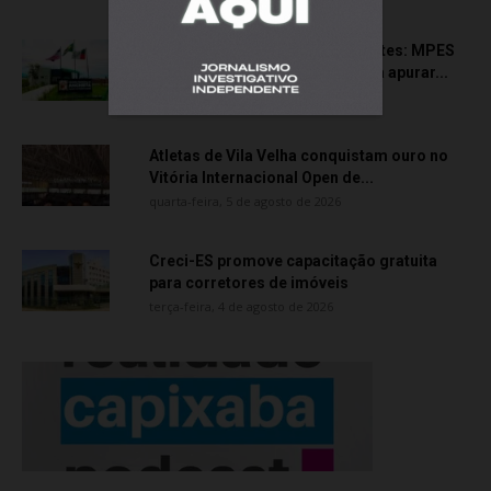
Transporte particular de pacientes: MPES
aciona Câmara de Anchieta para apurar...
quarta-feira, 5 de agosto de 2026
Atletas de Vila Velha conquistam ouro no
Vitória Internacional Open de...
quarta-feira, 5 de agosto de 2026
Creci-ES promove capacitação gratuita
para corretores de imóveis
terça-feira, 4 de agosto de 2026