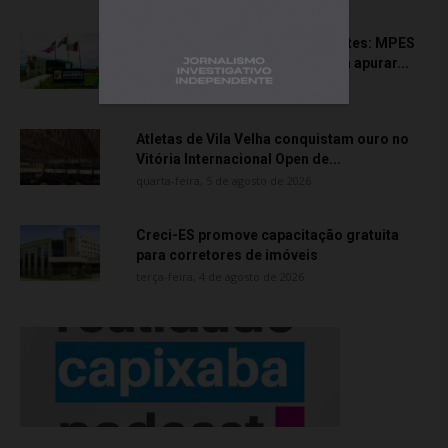
Transporte particular de pacientes: MPES
aciona Câmara de Anchieta para apurar...
quarta-feira, 5 de agosto de 2026
Atletas de Vila Velha conquistam ouro no
Vitória Internacional Open de...
quarta-feira, 5 de agosto de 2026
Creci-ES promove capacitação gratuita
para corretores de imóveis
terça-feira, 4 de agosto de 2026