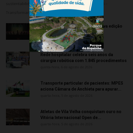
sustentabilidade com a realização da Feira Verde 2026 –
Transformando Resíduos...
OCA Sinfônica é a atração da nova edição
do “Som na...
sexta-feira, 7 de agosto de 2026
Rede hospitalar celebra seis anos da
cirurgia robótica com 1.845 procedimentos
quinta-feira, 6 de agosto de 2026
Transporte particular de pacientes: MPES
aciona Câmara de Anchieta para apurar...
quarta-feira, 5 de agosto de 2026
Atletas de Vila Velha conquistam ouro no
Vitória Internacional Open de...
quarta-feira, 5 de agosto de 2026