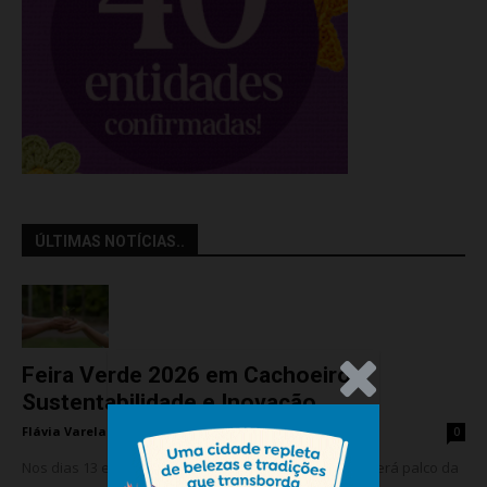
ÚLTIMAS NOTÍCIAS..
Feira Verde 2026 em Cachoeiro:
.Anúncio
Sustentabilidade e Inovação
Flávia Varela
-
segunda-feira, 10 de agosto de 2026
0
Nos dias 13 e 14 de agosto, Cachoeiro de Itapemirim será palco da