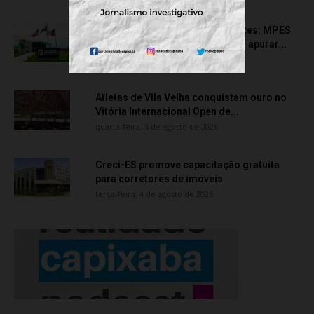
Transporte particular de pacientes: MPES
aciona Câmara de Anchieta para apurar...
quarta-feira, 5 de agosto de 2026
Atletas de Vila Velha conquistam ouro no
Vitória Internacional Open de...
quarta-feira, 5 de agosto de 2026
Creci-ES promove capacitação gratuita
para corretores de imóveis
terça-feira, 4 de agosto de 2026