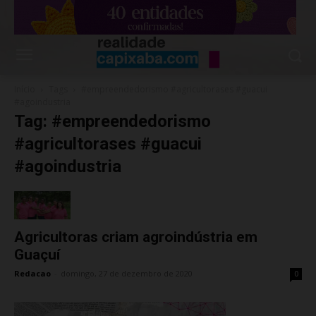
Início
Tags
#empreendedorismo #agricultorases #guacui
#agoindustria
Tag: #empreendedorismo
#agricultorases #guacui
#agoindustria
Agricultoras criam agroindústria em
Guaçuí
Redacao
-
domingo, 27 de dezembro de 2020
0