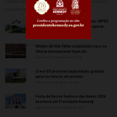
robótica, a Rede Meridional celebra uma trajetória marcada pela
inovação e pela consolidação da...
Transporte particular de pacientes: MPES
aciona Câmara de Anchieta para apurar...
quarta-feira, 5 de agosto de 2026
Atletas de Vila Velha conquistam ouro no
Vitória Internacional Open de...
quarta-feira, 5 de agosto de 2026
Creci-ES promove capacitação gratuita
para corretores de imóveis
terça-feira, 4 de agosto de 2026
Festa de Nossa Senhora das Neves 2026
acontece em Presidente Kennedy
segunda-feira, 3 de agosto de 2026