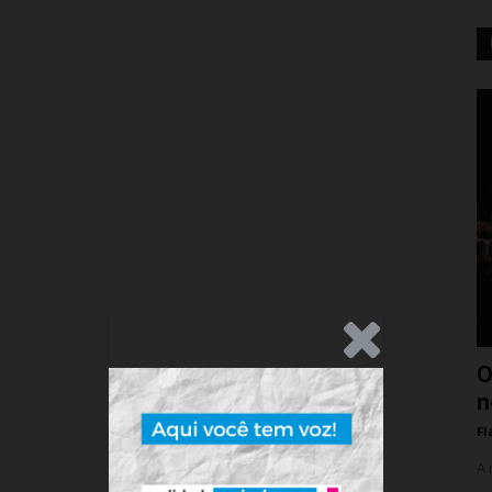
.Anúncio
O
n
Fl
A 