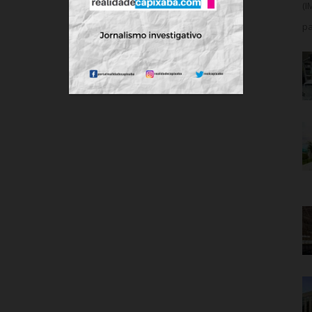
(I
pa