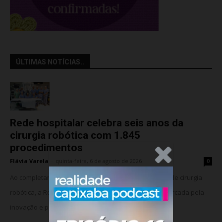
ÚLTIMAS NOTÍCIAS..
Rede hospitalar celebra seis anos da
cirurgia robótica com 1.845
procedimentos
.Anúncio
Flávia Varela
-
quinta-feira, 6 de agosto de 2026
0
Ao completar seis anos da implantação do programa de cirurgia
robótica, a Rede Meridional celebra uma trajetória marcada pela
inovação e pela consolidação da...