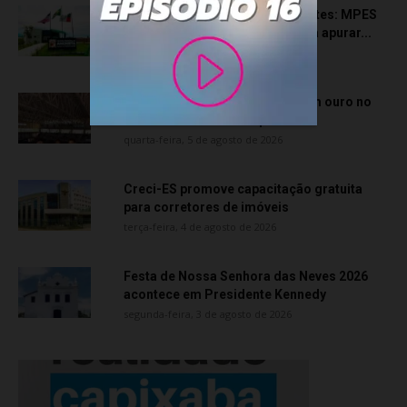
Transporte particular de pacientes: MPES
aciona Câmara de Anchieta para apurar...
quarta-feira, 5 de agosto de 2026
Atletas de Vila Velha conquistam ouro no
Vitória Internacional Open de...
quarta-feira, 5 de agosto de 2026
Creci-ES promove capacitação gratuita
para corretores de imóveis
terça-feira, 4 de agosto de 2026
Festa de Nossa Senhora das Neves 2026
acontece em Presidente Kennedy
segunda-feira, 3 de agosto de 2026