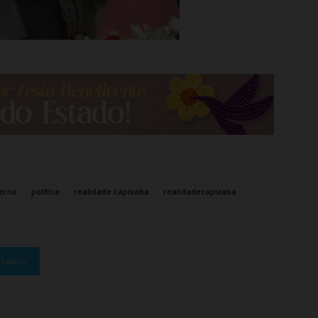
erno
política
realidade capixaba
realidadecapixaba
Twitter