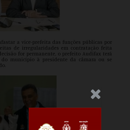
astar a vice-prefeita das funções públicas por
eitas de irregularidades em contratação feita
decisão for permanente, o prefeito Audifax terá
 do município à presidente da câmara ou se
do.
.Anúncio