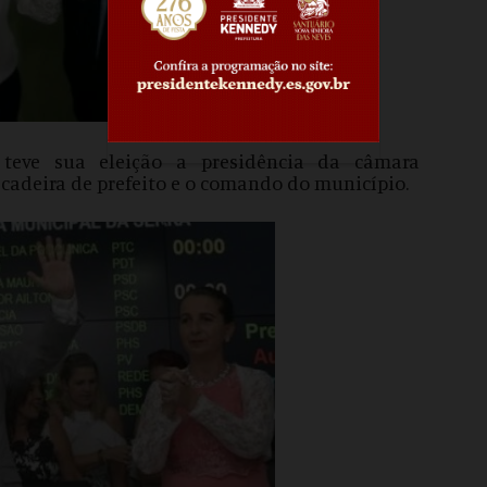
 teve sua eleição a presidência da câmara
 cadeira de prefeito e o comando do município.