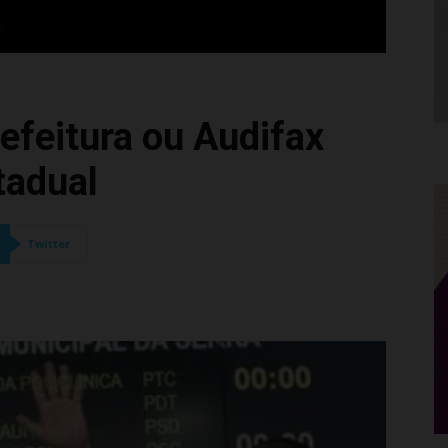
refeitura ou Audifax
tadual
Twitter