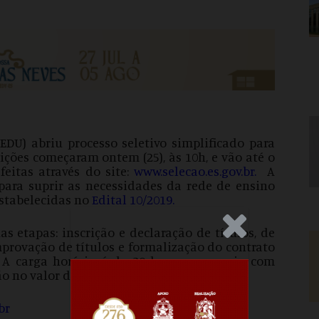
EDU) abriu processo seletivo simplificado para
crições começaram ontem (25), às 10h, e vão até o
eitas através do site:
www.selecao.es.gov.br
.
A
para suprir as necessidades da rede de ensino
stabelecidas no
Edital 10/2019
.
.Anúncio
s etapas: inscrição e declaração de títulos, de
mprovação de títulos e formalização do contrato
. A carga horário é de 30 horas semanais, com
o no valor de R$225,00.
br