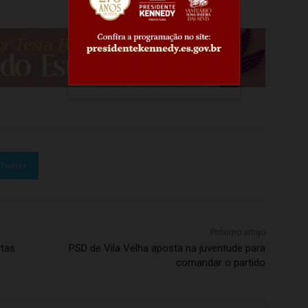
Twitter
Próximo artigo
rtas
PSD de Vila Velha aposta na juventude para
comandar o partido