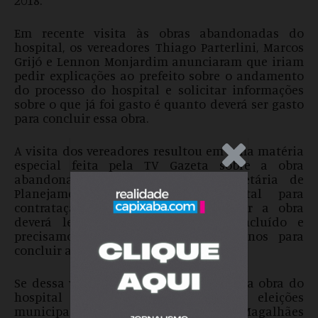
Em recente visita às obras abandonadas do
hospital, os vereadores Thiago Parterlini, Marcos
Grijó e Lennon Monjardim anunciaram que iriam
pedir explicações ao prefeito sobre o andamento
do processo do hospital e solicitar informações
sobre o que já foi gasto é quanto deverá ser gasto
para concluir essa obra.
A visita dos vereadores resultou em uma matéria
.Anúncio
especial feita pela TV Gazeta sobre a obra
abandonada. Em entrevista a secretária de
Planejamento disse que: “O edital para
contratação de empresa para realizar a obra
deverá levar 4 meses para ser concluído e
precisamos de um prazo de dois anos para
concluir a obra”.
Se dessa vez a promessa for cumprida, a obra do
hospital será concluída depois das eleições
municipais de 2020, quando Edson Magalhães