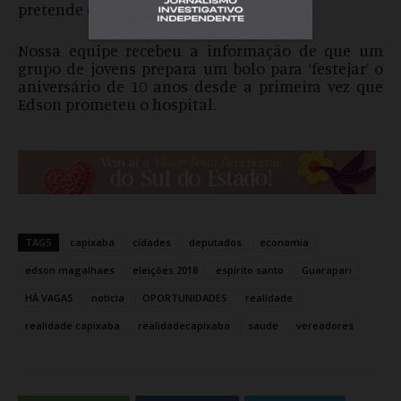
pretende disputar a reeleição.
Nossa equipe recebeu a informação de que um
grupo de jovens prepara um bolo para ‘festejar’ o
aniversário de 10 anos desde a primeira vez que
Edson prometeu o hospital.
TAGS
capixaba
cidades
deputados
economia
edson magalhaes
eleições 2018
espírito santo
Guarapari
HÁ VAGAS
noticia
OPORTUNIDADES
realidade
realidade capixaba
realidadecapixaba
saude
vereadores